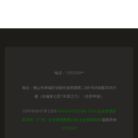
电话：1592003**
地址：佛山市禅城区张槎街道弼塘西二街8号内装配车间大
楼（自编第七层708室之六）（住所申报）
COPYRIGHT © 2026
WWW.MYDS1688.COM
企业管理咨
询
阿牛（广东）企业管理有限公司
企业管理咨询
版权所有
SITEMAP