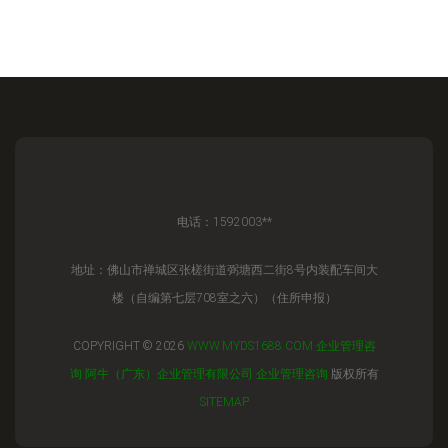
电话：1592003**
地址：佛山市禅城区张槎街道弼塘西二街8号内装配车间大
楼（自编第七层708室之六）（住所申报）
COPYRIGHT © 2026
WWW.MYDS1688.COM
企业管理咨
询
阿牛（广东）企业管理有限公司
企业管理咨询
版权所有
SITEMAP