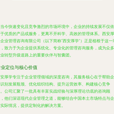
在当今快速变化且竞争激烈的市场环境中，企业的持续发展不仅
赖于优质的产品或服务，更离不开科学、高效的管理体系。西安
学企业管理咨询有限公司（以下简称“西安厚学”）正是植根于这一
念，致力于为企业提供系统化、专业化的管理咨询服务，成为众
企业转型升级道路上的重要伙伴与智囊团。
专业定位与核心价值
西安厚学专注于企业管理领域的深度咨询，其服务核心在于帮助
业识别发展瓶颈、优化组织结构、提升运营效率、构建核心竞争
力。公司汇聚了一批具有丰富实战经验与深厚理论功底的咨询顾
问，他们深谙现代企业管理之道，能够结合中国本土市场特点与
业实际情况，提供定制化的解决方案。