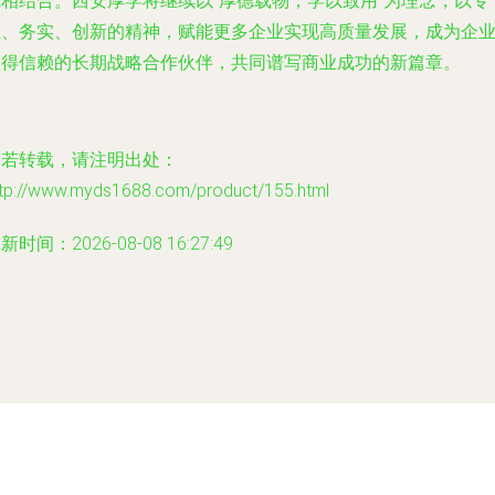
践相结合。西安厚学将继续以“厚德载物，学以致用”为理念，以专
业、务实、创新的精神，赋能更多企业实现高质量发展，成为企
值得信赖的长期战略合作伙伴，共同谱写商业成功的新篇章。
如若转载，请注明出处：
ttp://www.myds1688.com/product/155.html
新时间：2026-08-08 16:27:49